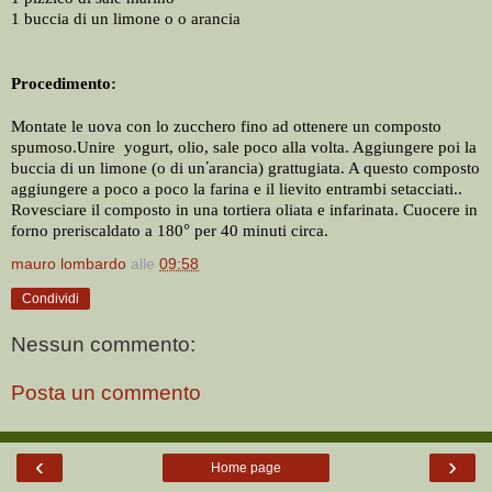
1 buccia di un limone o o arancia
Procedimento:
Montate le uova con lo zucchero fino ad ottenere un composto 
spumoso.Unire  yogurt, olio, sale poco alla volta. Aggiungere poi la 
’
buccia di un limone (o di un
arancia) grattugiata. A questo composto 
aggiungere a poco a poco la farina e il lievito entrambi setacciati.. 
Rovesciare il composto in una tortiera oliata e infarinata. Cuocere in 
° 
forno preriscaldato a 180
per 40 minuti circa.
mauro lombardo
alle
09:58
Condividi
Nessun commento:
Posta un commento
‹
›
Home page