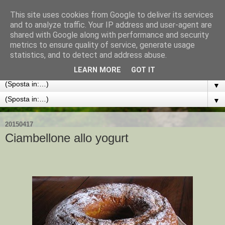
This site uses cookies from Google to deliver its services
Mauro Lombardo
and to analyze traffic. Your IP address and user-agent are
shared with Google along with performance and security
metrics to ensure quality of service, generate usage
prof associato UTSR - medico - nutrizionista dietologo
statistics, and to detect and address abuse.
Roma
LEARN MORE
GOT IT
▼
▼
20150417
Ciambellone allo yogurt